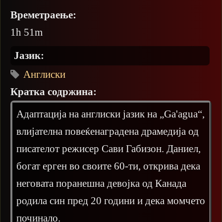
Времетраење:
1h 51m
Јазик:
Англиски
Кратка содржина:
Адаптација на англиски јазик на „Ga'agua“,
влијателна повеќенаградена драмедија од
писателот режисер Сави Габизон. Даниел,
богат ерген во своите 60-ти, открива дека
неговата поранешна девојка од Канада
родила син пред 20 години и дека момчето
починало.