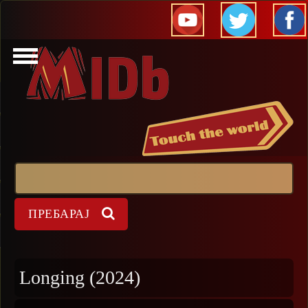
Прескокни
Пребарај
Форма на пребарување
Longing (2024)