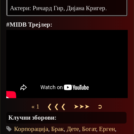
Актери: Ричард Гир, Дијана Кригер.
#MIDB Трејлер:
« 1
❮ ❮ ❮
➤➤➤
➲
Клучни зборови:
Корпорација
,
Брак
,
Дете
,
Богат
,
Ерген
,