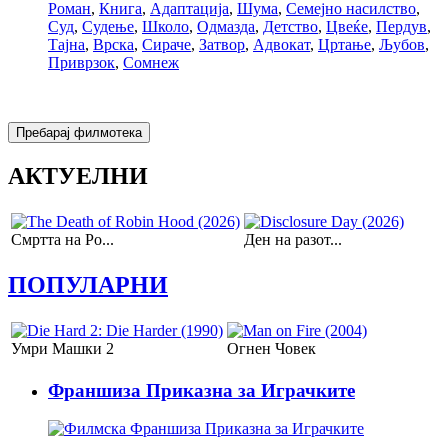
Роман
,
Книга
,
Адаптација
,
Шума
,
Семејно насилство
,
Суд
,
Судење
,
Школо
,
Одмазда
,
Детство
,
Цвеќе
,
Пердув
,
Тајна
,
Врска
,
Сираче
,
Затвор
,
Адвокат
,
Цртање
,
Љубов
,
Приврзок
,
Сомнеж
АКТУЕЛНИ
Смртта на Ро...
Ден на разот...
ПОПУЛАРНИ
Умри Машки 2
Огнeн Чoвeк
Франшиза Приказна за Играчките