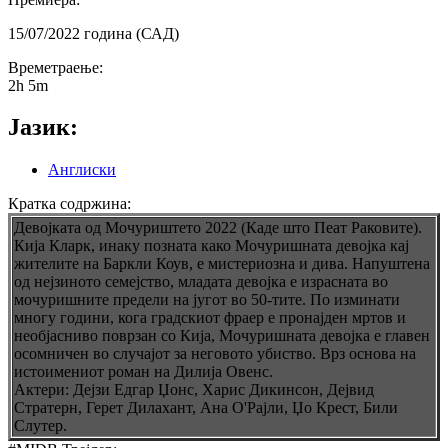
15/07/2022 година (САД)
Времетраење:
2h 5m
Јазик:
Англиски
Кратка содржина:
Девојката од Мочуриштето 2022 (Каде што Пеат Раковите).
Кија Кларк, инаку позната како Мочуришната девојка кај
жителите на Баркли Коув, е мистериозна и дива. Напуштена
од нејзиното семејство, младата девојка е израсната во
мочуришните предели на југот во 50-тите. По изминати
многу години, кога градскиот фраер е пронајден мртов и
необјасниво поврзан со Кија, Мочуришната девојка е главен
осомничен во случајот за неговото убиство. Врз основа на
истоимениот роман на Дилија Овенс.
Актери: Дејзи Едгар Џонс, Харис Дикинсон, Дејвид
Стратерн, Герет Дилахант, Ана О'Рајли, Џо Крест, Били
Слутер.