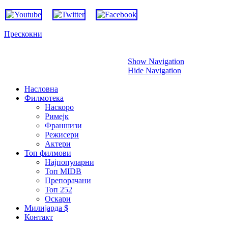
Прескокни
Show Navigation
Hide Navigation
Насловна
Филмотека
Наскоро
Римејк
Франшизи
Режисери
Актери
Топ филмови
Најпопуларни
Топ MIDB
Препорачани
Топ 252
Оскари
Милијарда $
Контакт