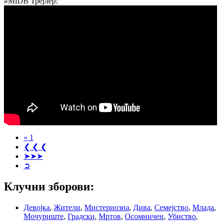
#MIDB Трејлер:
« 1
❮ ❮ ❮
➤➤➤
➲
Клучни зборови:
Девојка
,
Жители
,
Мистериозна
,
Дива
,
Семејство
,
Млада
,
Мочуриште
,
Градски
,
Мртов
,
Осомничен
,
Убиство
,