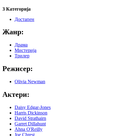
3 Категорија
Достапен
Жанр:
Драма
Мистерија
Трилер
Режисер:
Olivia Newman
Актери:
Daisy Edgar-Jones
Harris Dickinson
David Strathairn
Garret Dillahunt
Ahna O'Reilly
Joe Chrest