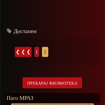
Достапен
Страници
❮ ❮ ❮
1
2
Паго МРАЗ