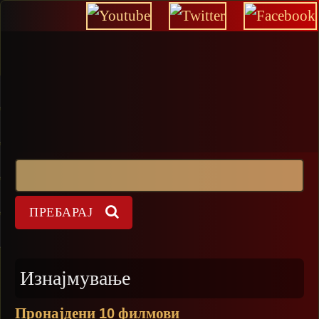
Прескокни
Пребарај
Форма на пребарување
Изнајмување
Пронајдени
филмови
10