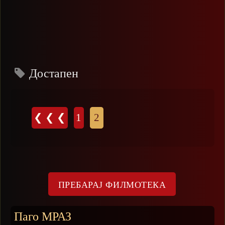
Достапен
Страници
❮ ❮ ❮
1
2
Паго МРАЗ