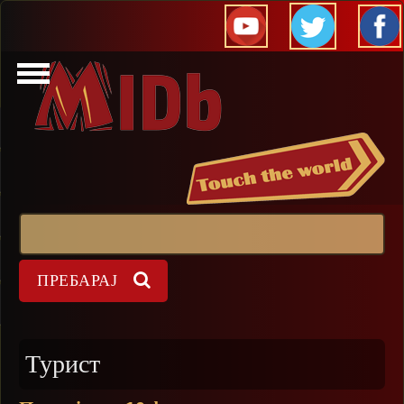
Прескокни
Пребарај
Форма на пребарување
Турист