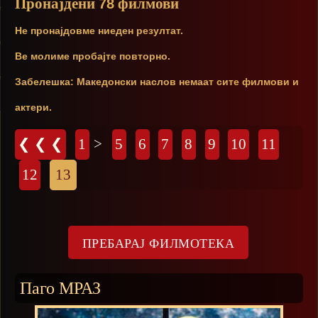
Пронајдени
филмови
78
Не пронајдовме ниеден резултат.
Ве молиме пробајте повторно.
Забелешка: Македонски наслов немаат сите филмови и
актери.
Страници
❮ ❮ ❮
1
>
5
6
7
8
9
10
11
12
13
Паго МРАЗ