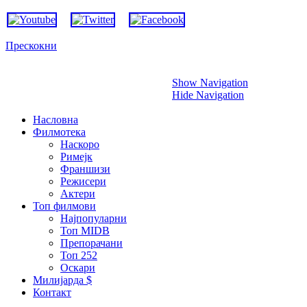
Прескокни
Show Navigation
Hide Navigation
Насловна
Филмотека
Наскоро
Римејк
Франшизи
Режисери
Актери
Топ филмови
Најпопуларни
Топ MIDB
Препорачани
Топ 252
Оскари
Милијарда $
Контакт