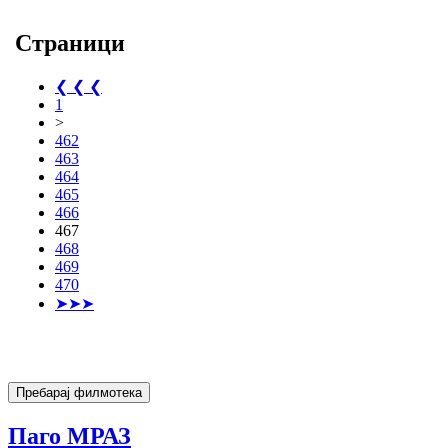
Страници
❮ ❮ ❮
1
>
462
463
464
465
466
467
468
469
470
➤➤➤
Паго МРАЗ