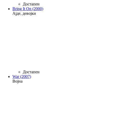
Достапен
Bring It On (2000)
Ајде, девојки
Достапен
War (2007)
Војна