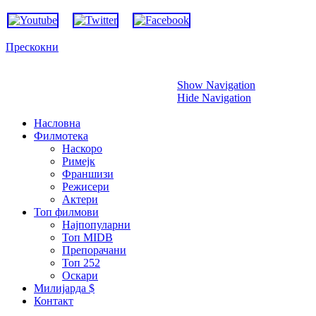
Прескокни
Show Navigation
Hide Navigation
Насловна
Филмотека
Наскоро
Римејк
Франшизи
Режисери
Актери
Топ филмови
Најпопуларни
Топ MIDB
Препорачани
Топ 252
Оскари
Милијарда $
Контакт