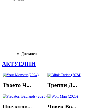
Достапен
АКТУЕЛНИ
Твоето Ч...
Трепни Д...
Предатор...
Човек Во...