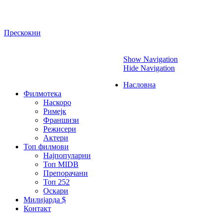
Прескокни
Show Navigation
Hide Navigation
Насловна
Филмотека
Наскоро
Римејк
Франшизи
Режисери
Актери
Топ филмови
Најпопуларни
Топ MIDB
Препорачани
Топ 252
Оскари
Милијарда $
Контакт