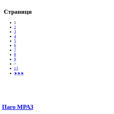
Страници
1
2
3
4
5
6
7
8
9
>
13
➤➤➤
Паго МРАЗ