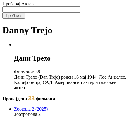
Пребарај Актер
Danny Trejo
Дани Трехо
Филмови:
38
Дани Трехо (Dan Trejo) роден 16 мај 1944, Лос Анџелес,
Калифорнија, САД. Американски актер и гласовен
актер.
38
Пронајдени
филмови
Zootopia 2 (2025)
Зоотропола 2