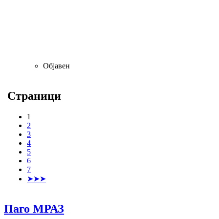
Објавен
Страници
1
2
3
4
5
6
7
➤➤➤
Паго МРАЗ