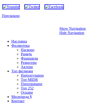
Прескокни
Show Navigation
Hide Navigation
Насловна
Филмотека
Наскоро
Римејк
Франшизи
Режисери
Актери
Топ филмови
Најпопуларни
Топ MIDB
Препорачани
Топ 252
Оскари
Милијарда $
Контакт