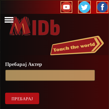
Прескокни
Пребарај Актер