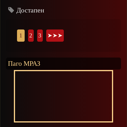
Достапен
Страници
1
2
3
➤➤➤
Паго МРАЗ