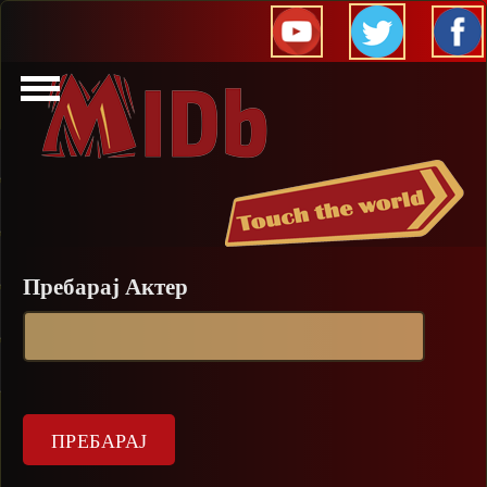
Прескокни
Пребарај Актер