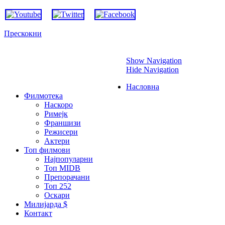
Прескокни
Show Navigation
Hide Navigation
Насловна
Филмотека
Наскоро
Римејк
Франшизи
Режисери
Актери
Топ филмови
Најпопуларни
Топ MIDB
Препорачани
Топ 252
Оскари
Милијарда $
Контакт