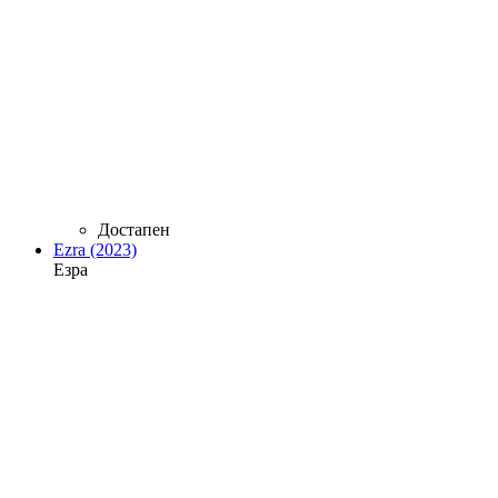
Достапен
Ezra (2023)
Езра