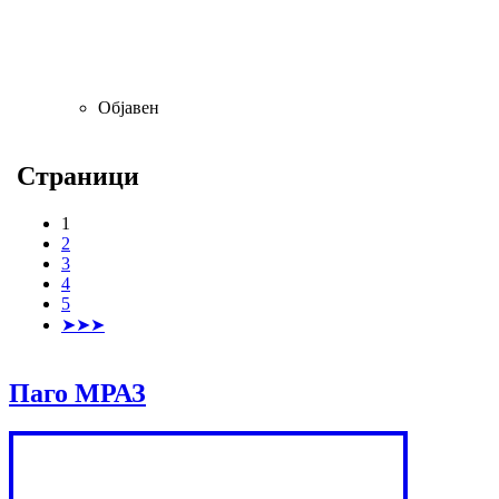
Објавен
Страници
1
2
3
4
5
➤➤➤
Паго МРАЗ