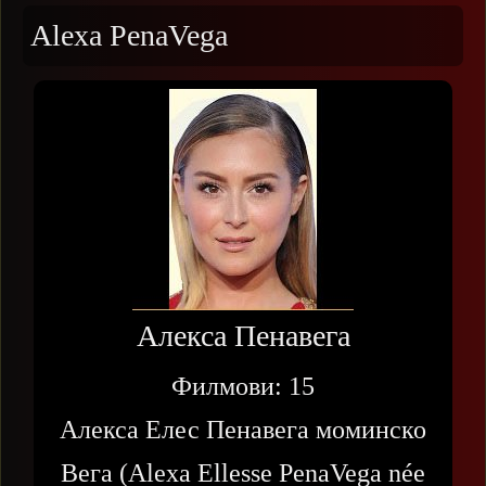
Alexa PenaVega
Алекса Пенавега
Филмови:
15
Алекса Елес Пенавега моминско
Вега (Alexa Ellesse PenaVega née