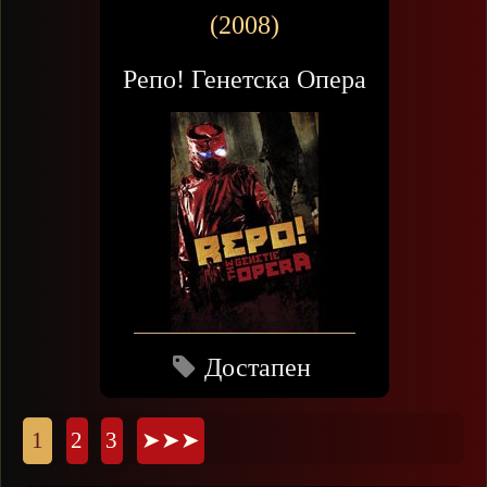
(2008)
Репо! Генетска Опера
Достапен
Страници
1
2
3
➤➤➤