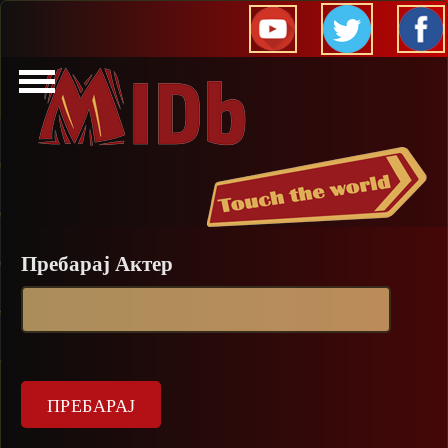
Прескокни
Пребарај Актер