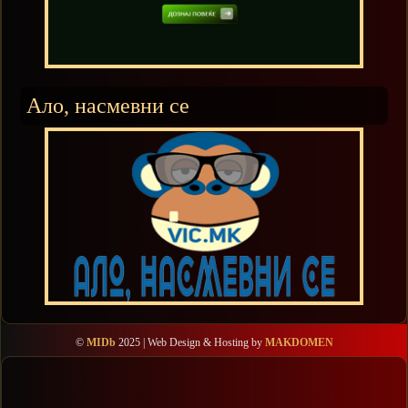
Ало, насмевни се
©
MIDb
2025 | Web Design & Hosting by
MAKDOMEN