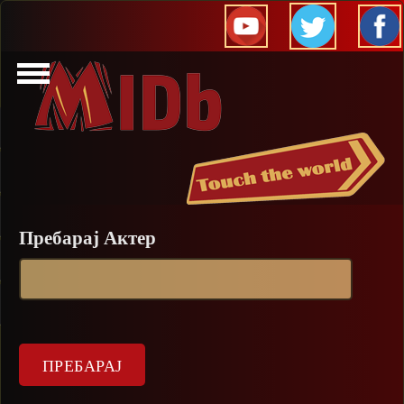
Прескокни
Пребарај Актер