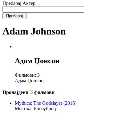
Пребарај Актер
Adam Johnson
Адам Џонсон
Филмови:
3
Адам Џонсон
3
Пронајдени
филмови
Mythica: The Godslayer (2016)
Митика: Богоубиец