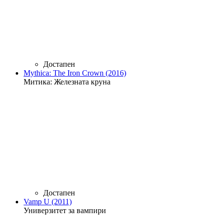
Достапен
Mythica: The Iron Crown (2016)
Митика: Железната круна
Достапен
Vamp U (2011)
Универзитет за вампири