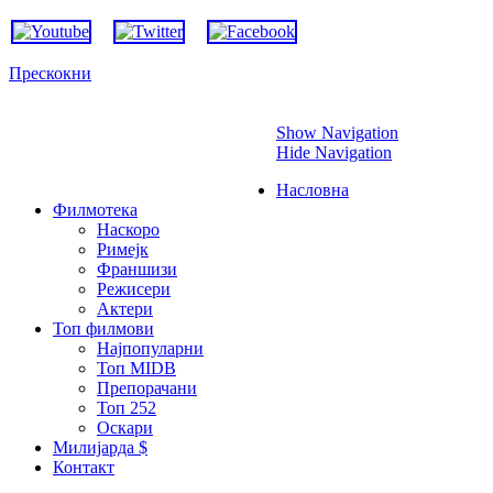
Прескокни
Show Navigation
Hide Navigation
Насловна
Филмотека
Наскоро
Римејк
Франшизи
Режисери
Актери
Топ филмови
Најпопуларни
Топ MIDB
Препорачани
Топ 252
Оскари
Милијарда $
Контакт