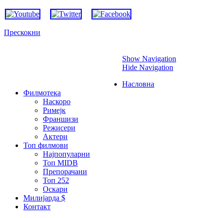
Прескокни
Show Navigation
Hide Navigation
Насловна
Филмотека
Наскоро
Римејк
Франшизи
Режисери
Актери
Топ филмови
Најпопуларни
Топ MIDB
Препорачани
Топ 252
Оскари
Милијарда $
Контакт