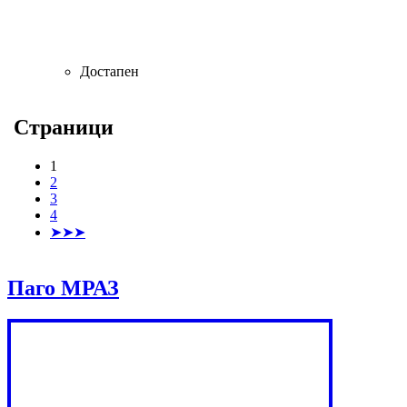
Достапен
Страници
1
2
3
4
➤➤➤
Паго МРАЗ