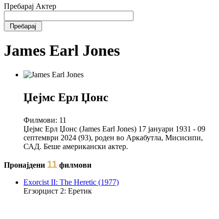
Пребарај Актер
James Earl Jones
Џејмс Ерл Џонс
Филмови:
11
Џејмс Ерл Џонс (James Earl Jones) 17 јануари 1931 - 09
септември 2024 (93), роден во Аркабутла, Мисисипи,
САД. Беше американски актер.
11
Пронајдени
филмови
Exorcist II: The Heretic (1977)
Егзорцист 2: Еретик