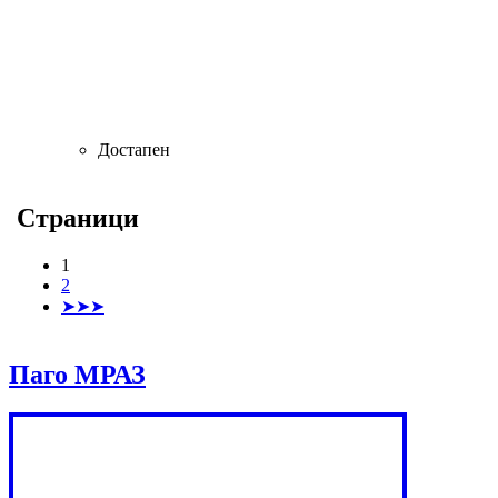
Достапен
Страници
1
2
➤➤➤
Паго МРАЗ