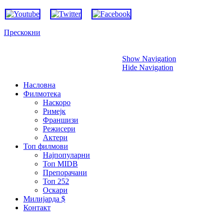
Прескокни
Show Navigation
Hide Navigation
Насловна
Филмотека
Наскоро
Римејк
Франшизи
Режисери
Актери
Топ филмови
Најпопуларни
Топ MIDB
Препорачани
Топ 252
Оскари
Милијарда $
Контакт