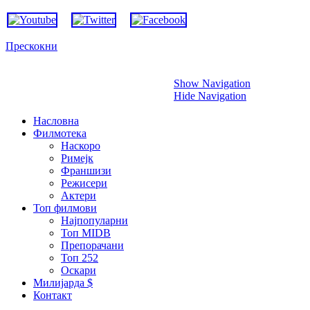
Прескокни
Show Navigation
Hide Navigation
Насловна
Филмотека
Наскоро
Римејк
Франшизи
Режисери
Актери
Топ филмови
Најпопуларни
Топ MIDB
Препорачани
Топ 252
Оскари
Милијарда $
Контакт