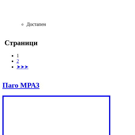
Достапен
Страници
1
2
➤➤➤
Паго МРАЗ