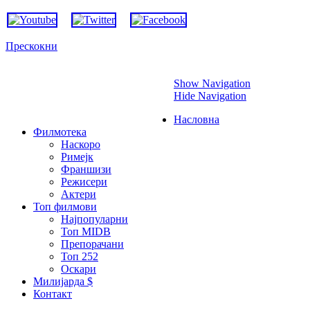
Прескокни
Show Navigation
Hide Navigation
Насловна
Филмотека
Наскоро
Римејк
Франшизи
Режисери
Актери
Топ филмови
Најпопуларни
Топ MIDB
Препорачани
Топ 252
Оскари
Милијарда $
Контакт