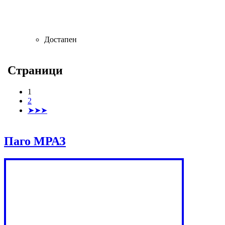
Достапен
Страници
1
2
➤➤➤
Паго МРАЗ