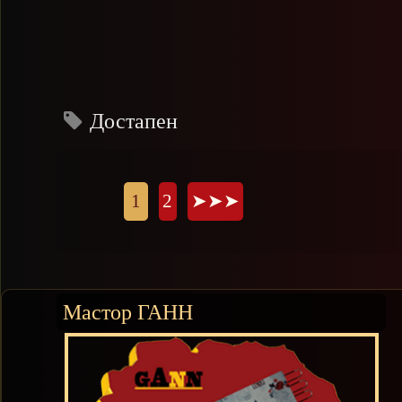
Достапен
Страници
1
2
➤➤➤
Мастор ГАНН