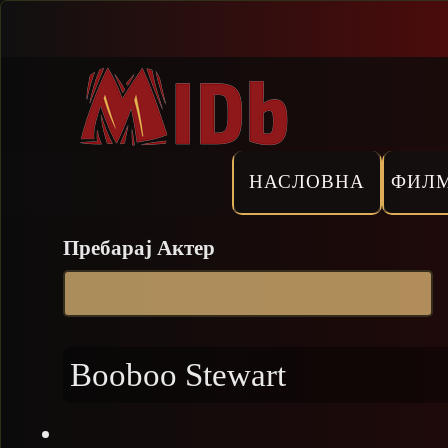
Прескокни
НАСЛОВНА
ФИЛ
Пребарај Актер
Booboo Stewart