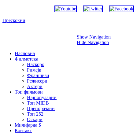
Прескокни
Show Navigation
Hide Navigation
Насловна
Филмотека
Наскоро
Римејк
Франшизи
Режисери
Актери
Топ филмови
Најпопуларни
Топ MIDB
Препорачани
Топ 252
Оскари
Милијарда $
Контакт