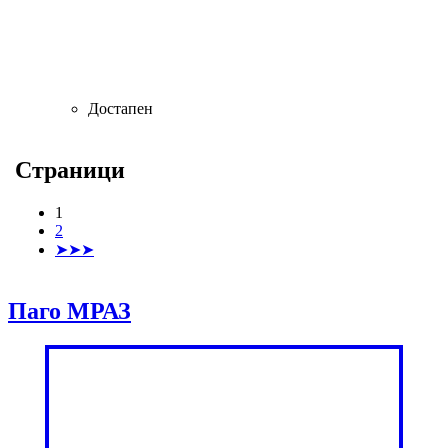
Достапен
Страници
1
2
➤➤➤
Паго МРАЗ