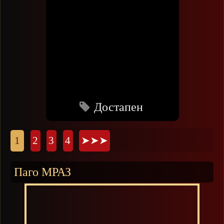
Достапен
Страници
1
2
3
4
➤➤➤
Паго МРАЗ