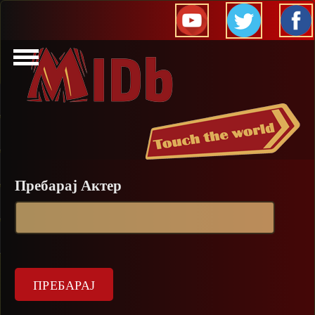
Прескокни
Пребарај Актер