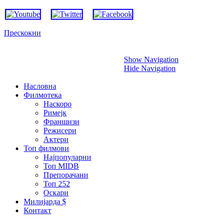
Прескокни
Show Navigation
Hide Navigation
Насловна
Филмотека
Наскоро
Римејк
Франшизи
Режисери
Актери
Топ филмови
Најпопуларни
Топ MIDB
Препорачани
Топ 252
Оскари
Милијарда $
Контакт