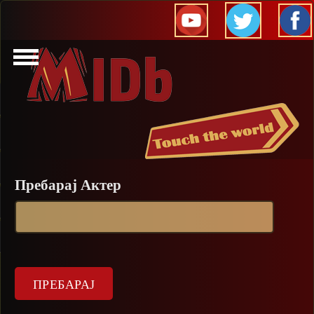
Прескокни
Пребарај Актер