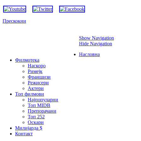
Прескокни
Show Navigation
Hide Navigation
Насловна
Филмотека
Наскоро
Римејк
Франшизи
Режисери
Актери
Топ филмови
Најпопуларни
Топ MIDB
Препорачани
Топ 252
Оскари
Милијарда $
Контакт