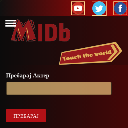
Прескокни
Пребарај Актер