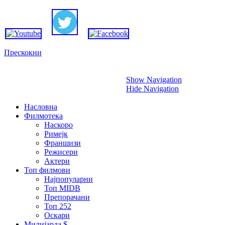
Прескокни
Show Navigation
Hide Navigation
Насловна
Филмотека
Наскоро
Римејк
Франшизи
Режисери
Актери
Топ филмови
Најпопуларни
Топ MIDB
Препорачани
Топ 252
Оскари
Милијарда $