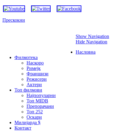
Прескокни
Show Navigation
Hide Navigation
Насловна
Филмотека
Наскоро
Римејк
Франшизи
Режисери
Актери
Топ филмови
Најпопуларни
Топ MIDB
Препорачани
Топ 252
Оскари
Милијарда $
Контакт