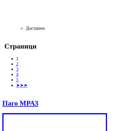
Достапен
Страници
1
2
3
4
5
➤➤➤
Паго МРАЗ