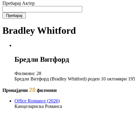
Пребарај Актер
Bradley Whitford
Бредли Витфорд
Филмови:
28
Бредли Витфорд (Bradley Whitford) роден 10 октомври 1
28
Пронајдени
филмови
Office Romance (2026)
Канцелариска Романса