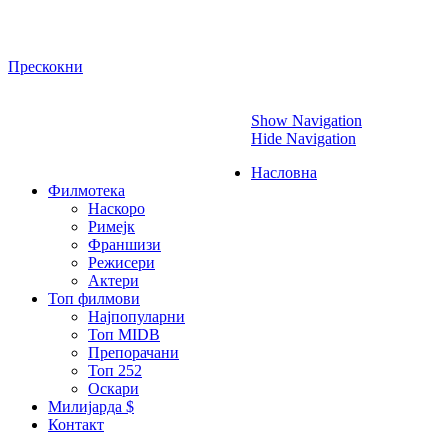
Прескокни
Show Navigation
Hide Navigation
Насловна
Филмотека
Наскоро
Римејк
Франшизи
Режисери
Актери
Топ филмови
Најпопуларни
Топ MIDB
Препорачани
Топ 252
Оскари
Милијарда $
Контакт