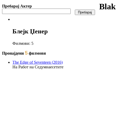
Blak
Пребарај Актер
Блејк Џенер
Филмови:
5
5
Пронајдени
филмови
The Edge of Seventeen (2016)
На Работ на Седумнаесетите