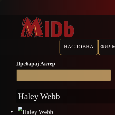
Прескокни
НАСЛОВНА
ФИЛ
Пребарај Актер
Haley Webb