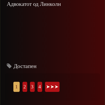
Адвокатот од Линколн
Достапен
Страници
1
2
3
4
➤➤➤