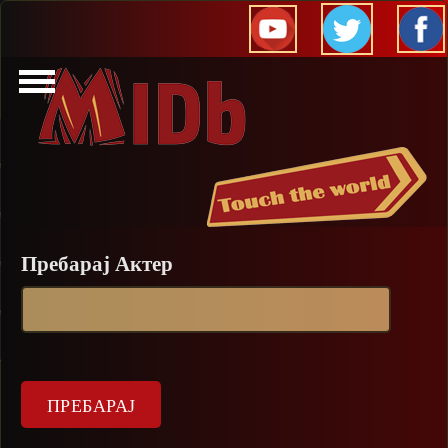
Прескокни
Пребарај Актер