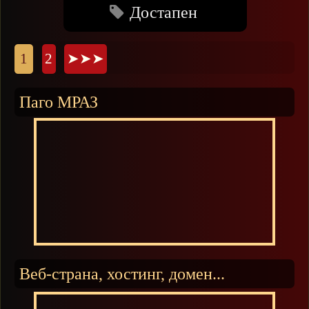
Достапен
Страници
1
2
➤➤➤
Паго МРАЗ
Веб-страна, хостинг, домен...