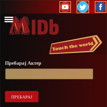
Прескокни
Пребарај Актер