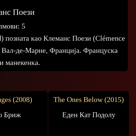
анс Поези
лмови:
5
) позната као Клеманс Поези (Clémence
2, Вал-де-Марне, Франција. Француска
 и манекенка.
uges (2008)
The Ones Below (2015)
о Бриж
Еден Кат Подолу