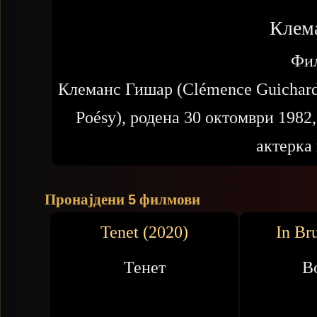
Клем
Фи
Клеманс Гишар (Clémence Guichard
Poésy), родена 30 октомври 198
актерка
Пронајдени
филмови
5
Tenet (2020)
In Br
Тенет
В