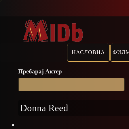
Прескокни
НАСЛОВНА
ФИЛ
Пребарај Актер
Donna Reed