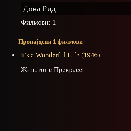
Дона Рид
Филмови:
1
Пронајдени
филмови
1
It's a Wonderful Life (1946)
Животот е Прекрасен