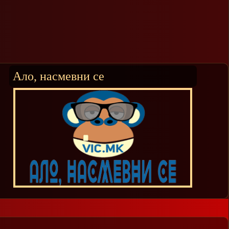
Ало, насмевни се