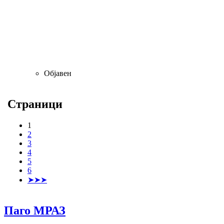
Објавен
Страници
1
2
3
4
5
6
➤➤➤
Паго МРАЗ