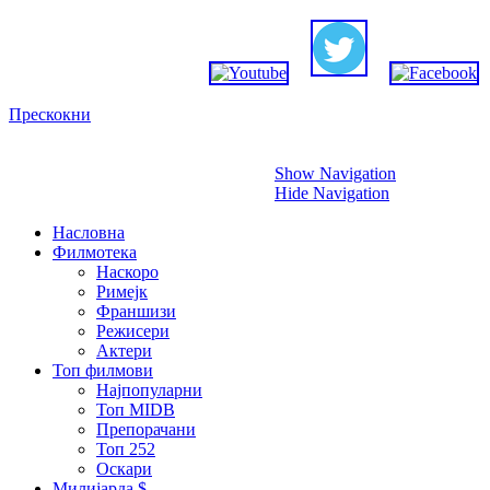
Прескокни
Show Navigation
Hide Navigation
Насловна
Филмотека
Наскоро
Римејк
Франшизи
Режисери
Актери
Топ филмови
Најпопуларни
Топ MIDB
Препорачани
Топ 252
Оскари
Милијарда $