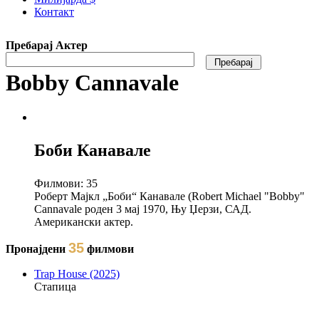
Контакт
Пребарај Актер
Bobby Cannavale
Боби Канавале
Филмови:
35
Роберт Мајкл „Боби“ Канавале (Robert Michael "Bobby"
Cannavale роден 3 мај 1970, Њу Џерзи, САД.
Aмерикански актер.
35
Пронајдени
филмови
Trap House (2025)
Стапица