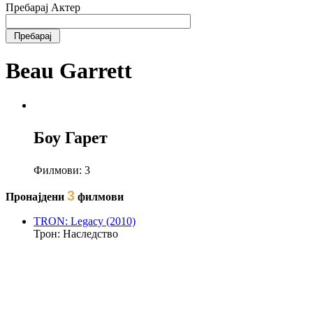
Пребарај Актер
Beau Garrett
Боу Гарет
Филмови:
3
3
Пронајдени
филмови
TRON: Legacy (2010)
Трон: Наследство