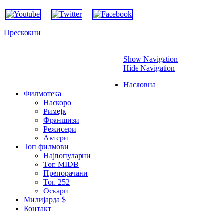
Прескокни
Show Navigation
Hide Navigation
Насловна
Филмотека
Наскоро
Римејк
Франшизи
Режисери
Актери
Топ филмови
Најпопуларни
Топ MIDB
Препорачани
Топ 252
Оскари
Милијарда $
Контакт