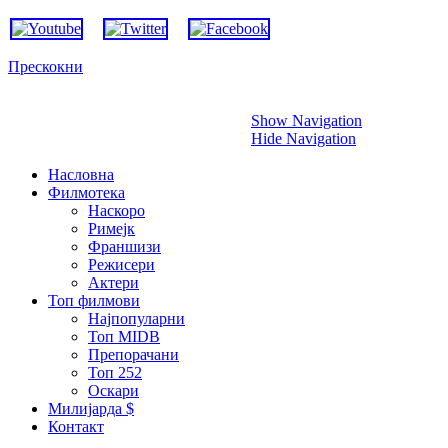
Прескокни
Show Navigation
Hide Navigation
Насловна
Филмотека
Наскоро
Римејк
Франшизи
Режисери
Актери
Топ филмови
Најпопуларни
Топ MIDB
Препорачани
Топ 252
Оскари
Милијарда $
Контакт