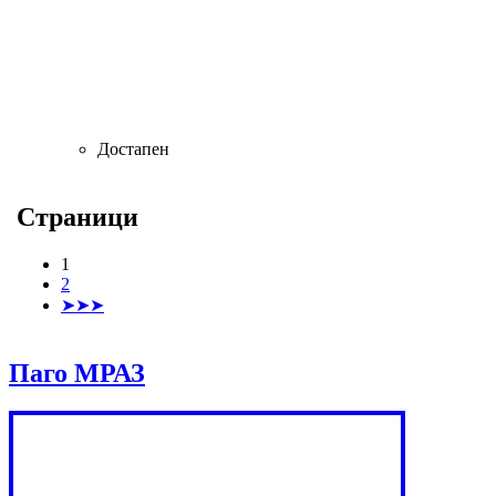
Достапен
Страници
1
2
➤➤➤
Паго МРАЗ