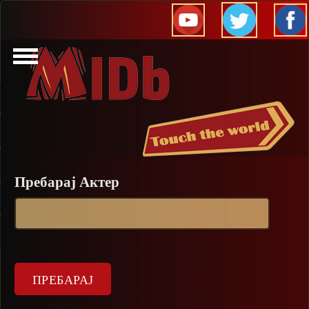
Прескокни
Пребарај Актер