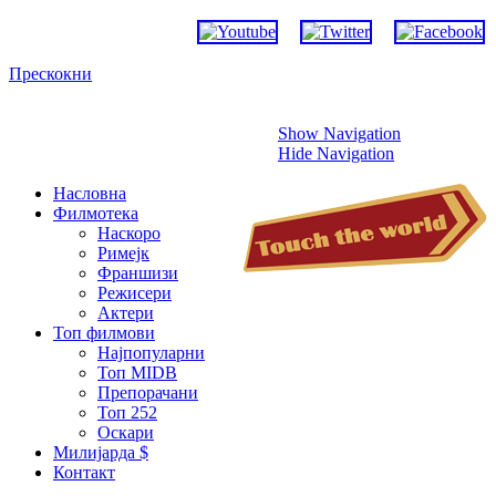
Прескокни
Show Navigation
Hide Navigation
Насловна
Филмотека
Наскоро
Римејк
Франшизи
Режисери
Актери
Топ филмови
Најпопуларни
Топ MIDB
Препорачани
Топ 252
Оскари
Милијарда $
Контакт