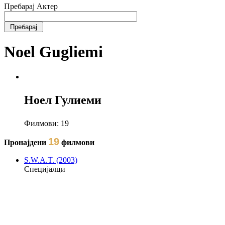
Пребарај Актер
Noel Gugliemi
Ноел Гулиеми
Филмови:
19
19
Пронајдени
филмови
S.W.A.T. (2003)
Специјалци