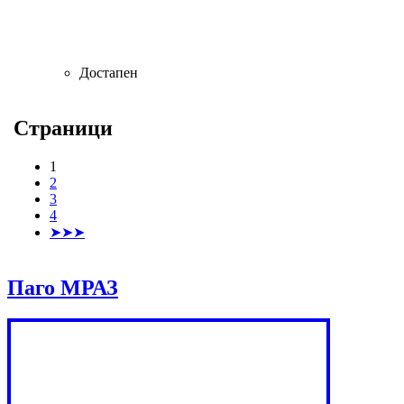
Достапен
Страници
1
2
3
4
➤➤➤
Паго МРАЗ