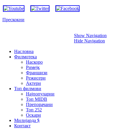
Прескокни
Show Navigation
Hide Navigation
Насловна
Филмотека
Наскоро
Римејк
Франшизи
Режисери
Актери
Топ филмови
Најпопуларни
Топ MIDB
Препорачани
Топ 252
Оскари
Милијарда $
Контакт