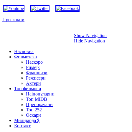
Прескокни
Show Navigation
Hide Navigation
Насловна
Филмотека
Наскоро
Римејк
Франшизи
Режисери
Актери
Топ филмови
Најпопуларни
Топ MIDB
Препорачани
Топ 252
Оскари
Милијарда $
Контакт