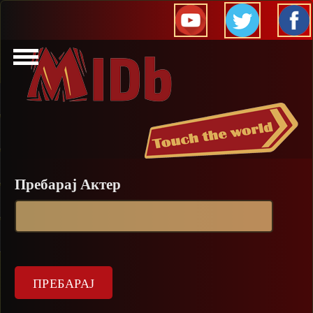
Прескокни
Пребарај Актер