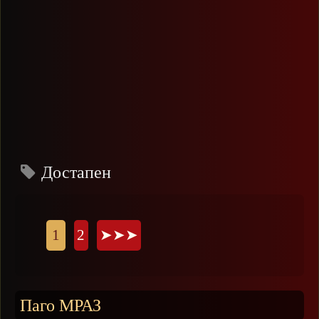
Достапен
Страници
1
2
➤➤➤
Паго МРАЗ