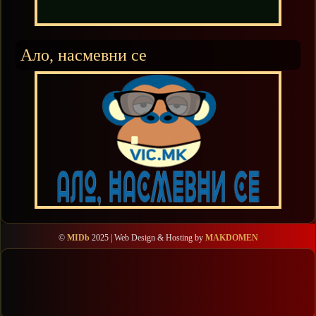
Ало, насмевни се
©
MIDb
2025 | Web Design & Hosting by
MAKDOMEN