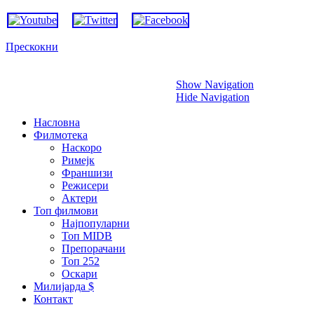
Прескокни
Show Navigation
Hide Navigation
Насловна
Филмотека
Наскоро
Римејк
Франшизи
Режисери
Актери
Топ филмови
Најпопуларни
Топ MIDB
Препорачани
Топ 252
Оскари
Милијарда $
Контакт