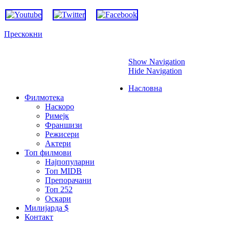
Прескокни
Show Navigation
Hide Navigation
Насловна
Филмотека
Наскоро
Римејк
Франшизи
Режисери
Актери
Топ филмови
Најпопуларни
Топ MIDB
Препорачани
Топ 252
Оскари
Милијарда $
Контакт