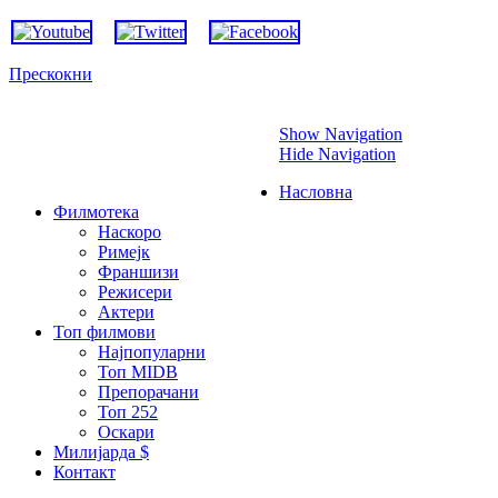
Прескокни
Show Navigation
Hide Navigation
Насловна
Филмотека
Наскоро
Римејк
Франшизи
Режисери
Актери
Топ филмови
Најпопуларни
Топ MIDB
Препорачани
Топ 252
Оскари
Милијарда $
Контакт