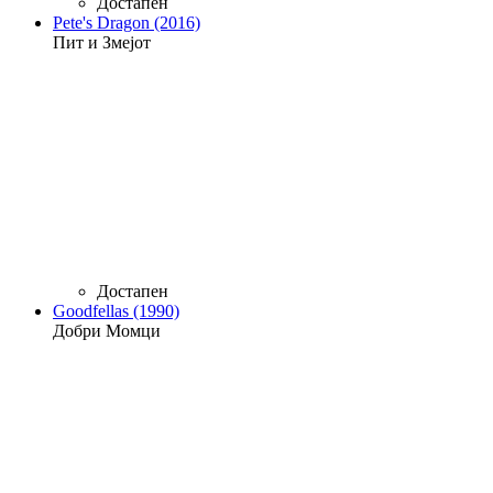
Достапен
Pete's Dragon (2016)
Пит и Змејот
Достапен
Goodfellas (1990)
Добри Момци