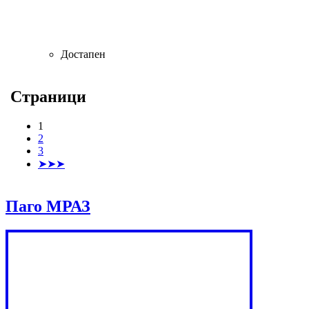
Достапен
Страници
1
2
3
➤➤➤
Паго МРАЗ