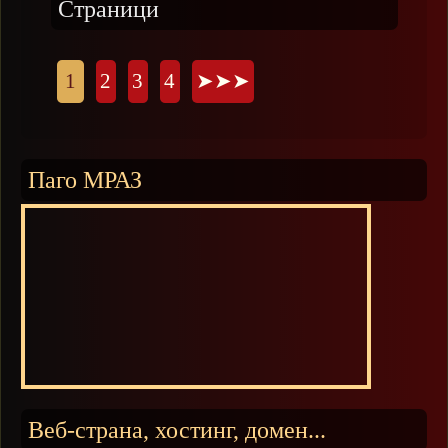
Страници
1
2
3
4
➤➤➤
Паго МРАЗ
Веб-страна, хостинг, домен...