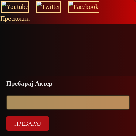
Прескокни
Пребарај Актер