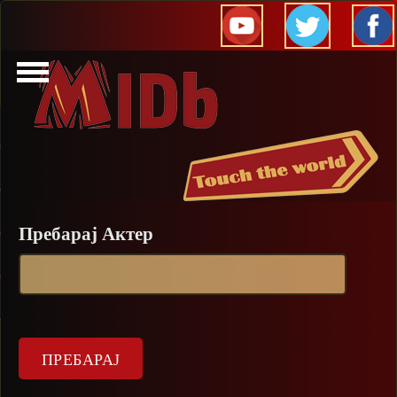
Прескокни
Пребарај Актер