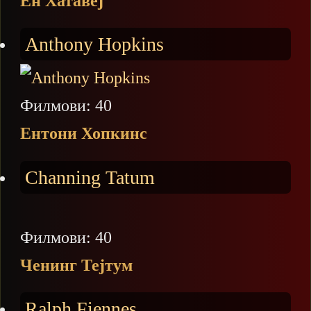
Ен Хатавеј
Anthony Hopkins
Филмови: 40
Ентони Хопкинс
Channing Tatum
Филмови: 40
Ченинг Тејтум
Ralph Fiennes