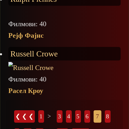
Филмови: 40
Рејф Фајнс
Russell Crowe
Филмови: 40
Расел Кроу
Страници
❮ ❮ ❮
1
>
3
4
5
6
7
8