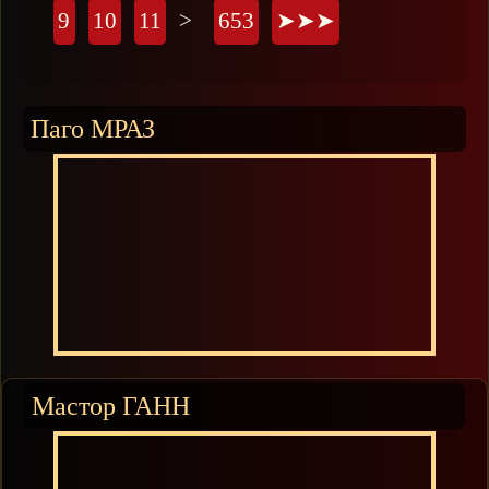
9
10
11
>
653
➤➤➤
Паго МРАЗ
Мастор ГАНН