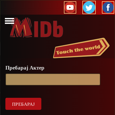
Прескокни
Пребарај Актер