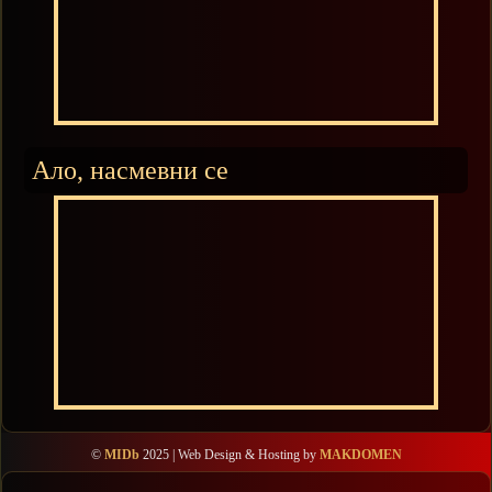
Ало, насмевни се
©
MIDb
2025 | Web Design & Hosting by
MAKDOMEN