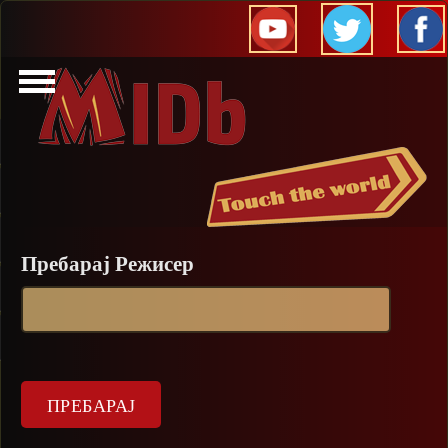
Прескокни
Пребарај Режисер