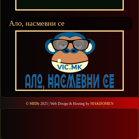
Ало, насмевни се
©
MIDb
2025 | Web Design & Hosting by
MAKDOMEN