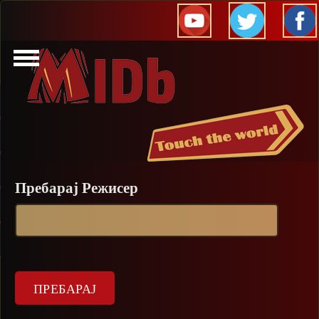
Прескокни
Пребарај Режисер